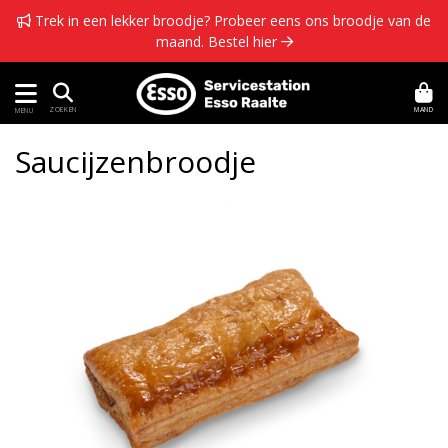
 Trek in een lekker broodje? Probeer eens ons broodje van de
maand.
Bestel hier 
MAND
ZOEKEN
MENU
Saucijzenbroodje