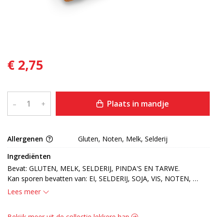
€ 2,75
Plaats in mandje
–
+
Allergenen
Gluten, Noten, Melk, Selderij
Ingrediënten
Bevat: GLUTEN, MELK, SELDERIJ, PINDA'S EN TARWE.

Kan sporen bevatten van: EI, SELDERIJ, SOJA, VIS, NOTEN, 
SULFIET EN MOSTERD.
Lees meer
Bekijk meer uit de collectie lekkere hap