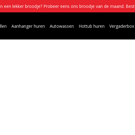
in een lekker broodje? Probeer eens ons broodje van de maand.
Best
llen
Aanhanger huren
Autowassen
Hottub huren
Vergaderbox